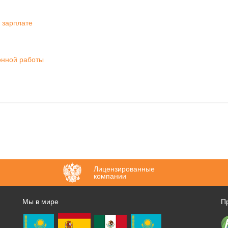
 зарплате
онной работы
Лицензированные
компании
Мы в мире
П