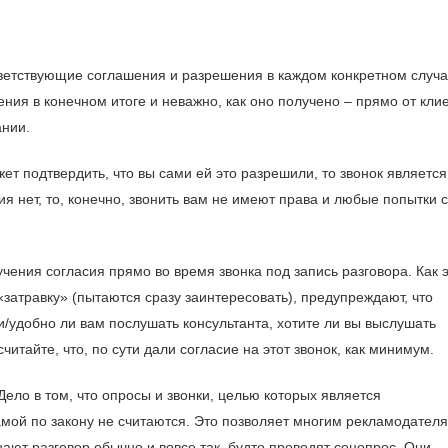
тветствующие соглашения и разрешения в каждом конкретном случа
ния в конечном итоге и неважно, как оно получено – прямо от кли
ании.
ет подтвердить, что вы сами ей это разрешили, то звонок является
я нет, то, конечно, звонить вам не имеют права и любые попытки с
чения согласия прямо во время звонка под запись разговора. Как 
затравку» (пытаются сразу заинтересовать), предупреждают, что
и/удобно ли вам послушать консультанта, хотите ли вы выслушать
итайте, что, по сути дали согласие на этот звонок, как минимум.
ело в том, что опросы и звонки, целью которых является
мой по закону не считаются. Это позволяет многим рекламодател
нают разговор обычно и вовсе так, будто проводят соцопрос. Они