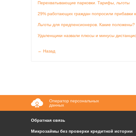
Перехватывающие парковки. Тарифы, льготы
29% работающих граждан попросили прибавки к
Льготы для предпенсионеров. Какие положены?
Удаленщики назвали плюсы и минусы дистанци
← Назад
Оператор персональных
данных
Обратная связь
Микрозаймы без проверки кредитной истории