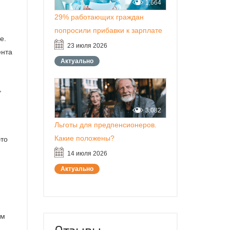
1,664
29% работающих граждан
попросили прибавки к зарплате
е.
23 июля 2026
ента
Актуально
,
3,082
Льготы для предпенсионеров.
Какие положены?
это
14 июля 2026
Актуально
ям
Отзывы