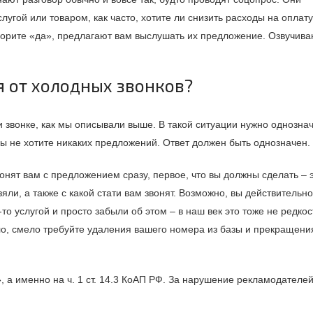
угой или товаром, как часто, хотите ли снизить расходы на оплату
говорите «да», предлагают вам выслушать их предложение. Озвучива
я от холодных звонков?
и звонке, как мы описывали выше. В такой ситуации нужно однозна
 вы не хотите никаких предложений. Ответ должен быть однозначен.
вонят вам с предложением сразу, первое, что вы должны сделать – 
яли, а также с какой стати вам звонят. Возможно, вы действительно
то услугой и просто забыли об этом – в наш век это тоже не редкос
ло, смело требуйте удаления вашего номера из базы и прекращени
 а именно на ч. 1 ст. 14.3 КоАП РФ. За нарушение рекламодателе