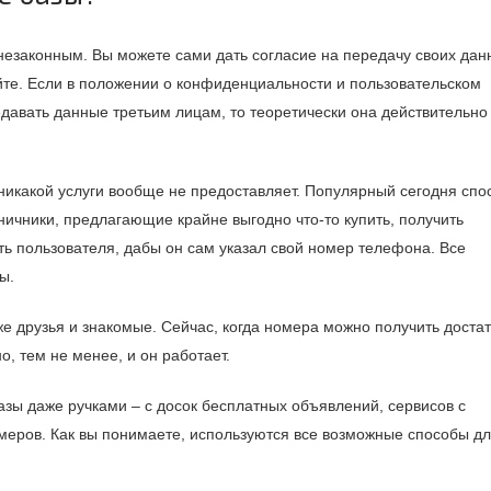
 незаконным. Вы можете сами дать согласие на передачу своих дан
йте. Если в положении о конфиденциальности и пользовательском
давать данные третьим лицам, то теоретически она действительно
никакой услуги вообще не предоставляет. Популярный сегодня спо
чники, предлагающие крайне выгодно что-то купить, получить
ать пользователя, дабы он сам указал свой номер телефона. Все
ы.
же друзья и знакомые. Сейчас, когда номера можно получить доста
но, тем не менее, и он работает.
ы даже ручками – с досок бесплатных объявлений, сервисов с
еров. Как вы понимаете, используются все возможные способы д