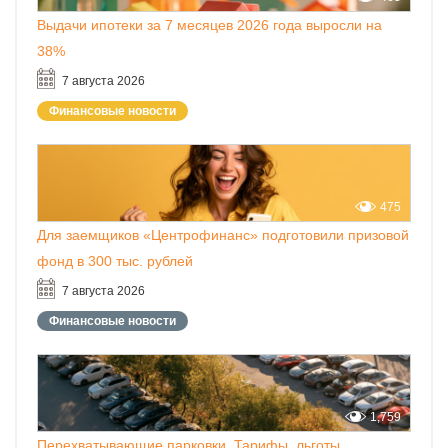
Выдачи ипотеки за 7 месяцев 2026 года выросли на
38%
7 августа 2026
Финансовые новости
475
Для заемщиков «Центрофинанс» подготовили призовой
фонд в 300 тыс. рублей
7 августа 2026
Финансовые новости
1,759
Перехватывающие парковки. Тарифы, льготы