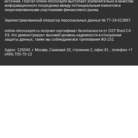
источник. Портал online-microzaymi выступает исключительно в качестве
информационного посредника между потенциальным клиентом и
лицензированными участниками финансового рынка.
Зарегистрированный оператор персональных данных № 77-19-013667.
online-microzaymi.ru получил сертификат безопасности от DST Root CA
X3, что демонстрирует высокий уровень надежности в отношении
защиты данных, также мы соблюдаем все требования ФЗ-152.
Адрес: 125040, г. Москва, Скаковая 32, строение 2, офис 61 , телефон +7
(499) 705-70-13