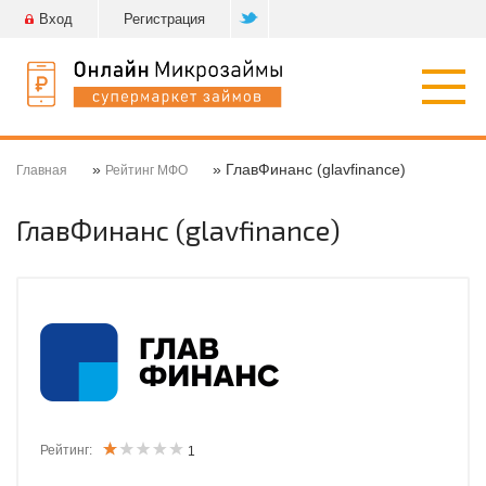
Вход
Регистрация
Откр
нави
»
» ГлавФинанс (glavfinance)
Главная
Рейтинг МФО
ГлавФинанс (glavfinance)
Рейтинг:
1