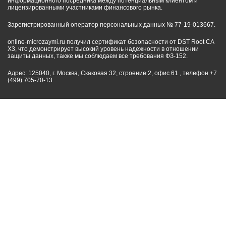
информационного посредника между потенциальным клиентом и
лицензированными участниками финансового рынка.
Зарегистрированный оператор персональных данных № 77-19-013667.
online-microzaymi.ru получил сертификат безопасности от DST Root CA
X3, что демонстрирует высокий уровень надежности в отношении
защиты данных, также мы соблюдаем все требования ФЗ-152.
Адрес: 125040, г. Москва, Скаковая 32, строение 2, офис 61 , телефон +7
(499) 705-70-13