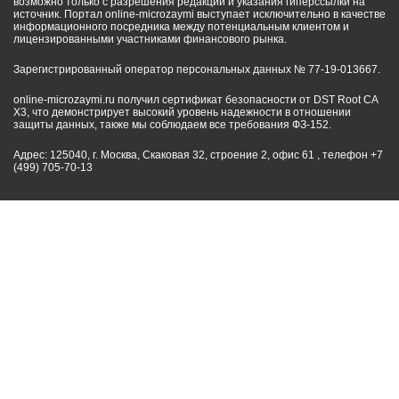
возможно только с разрешения редакции и указания гиперссылки на
источник. Портал online-microzaymi выступает исключительно в качестве
информационного посредника между потенциальным клиентом и
лицензированными участниками финансового рынка.
Зарегистрированный оператор персональных данных № 77-19-013667.
online-microzaymi.ru получил сертификат безопасности от DST Root CA
X3, что демонстрирует высокий уровень надежности в отношении
защиты данных, также мы соблюдаем все требования ФЗ-152.
Адрес: 125040, г. Москва, Скаковая 32, строение 2, офис 61 , телефон +7
(499) 705-70-13