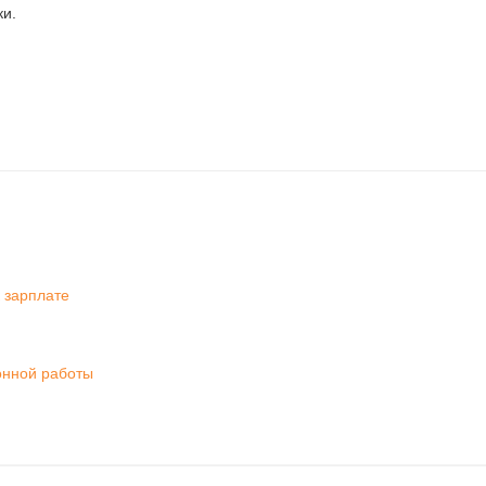
ки.
 зарплате
онной работы