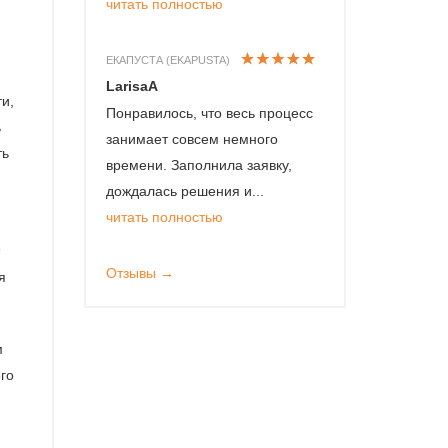
читать полностью
ЕКАПУСТА (EKAPUSTA)
LarisaA
и,
Понравилось, что весь процесс
ь
занимает совсем немного
ть
времени. Заполнила заявку,
дождалась решения и...
читать полностью
Отзывы →
я
м
го