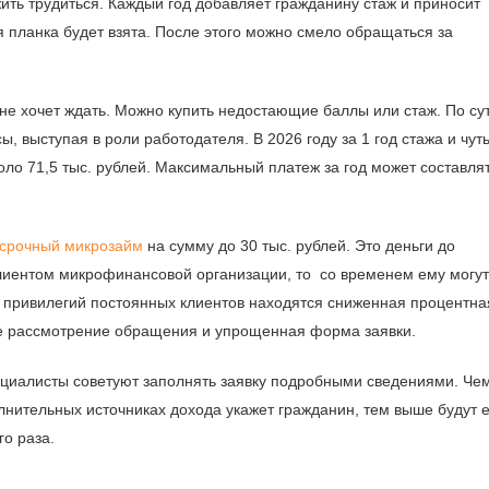
ить трудиться. Каждый год добавляет гражданину стаж и приносит
 планка будет взята. После этого можно смело обращаться за
 не хочет ждать. Можно купить недостающие баллы или стаж. По сут
ы, выступая в роли работодателя. В 2026 году за 1 год стажа и чут
ло 71,5 тыс. рублей. Максимальный платеж за год может составля
срочный микрозайм
на сумму до 30 тыс. рублей. Это деньги до
лиентом микрофинансовой организации, то со временем ему могут
гих привилегий постоянных клиентов находятся сниженная процентна
ое рассмотрение обращения и упрощенная форма заявки.
пециалисты советуют заполнять заявку подробными сведениями. Че
лнительных источниках дохода укажет гражданин, тем выше будут е
о раза.