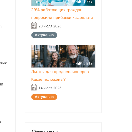
1,773
29% работающих граждан
попросили прибавки к зарплате
л
23 июля 2026
Актуально
овых
3,212
Льготы для предпенсионеров.
Какие положены?
ии
14 июля 2026
Актуально
а
Отзывы