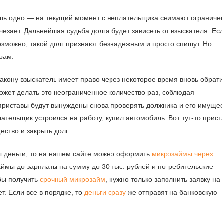
ишь одно — на текущий момент с неплательщика снимают ограниче
чезает. Дальнейшая судьба долга будет зависеть от взыскателя. Ес
возможно, такой долг признают безнадежным и просто спишут. Но
орам.
закону взыскатель имеет право через некоторое время вновь обрат
может делать это неограниченное количество раз, соблюдая
приставы будут вынуждены снова проверять должника и его имущес
тельщик устроился на работу, купил автомобиль. Вот тут-то прист
ество и закрыть долг.
ы деньги, то на нашем сайте можно оформить
микрозаймы через
мы до зарплаты на сумму до 30 тыс. рублей и потребительские
обы получить
срочный микрозайм
, нужно только заполнить заявку на
т. Если все в порядке, то
деньги сразу
же отправят на банковскую