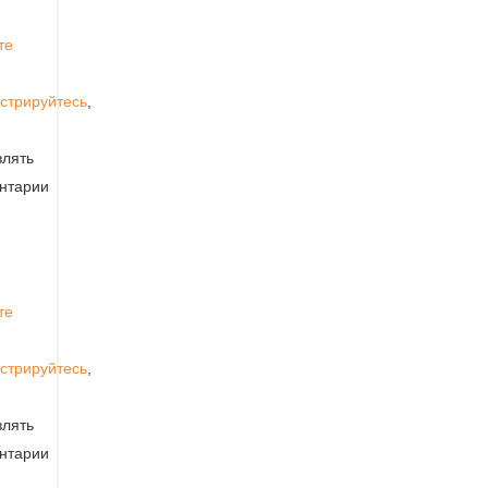
те
стрируйтесь
,
влять
нтарии
те
стрируйтесь
,
влять
нтарии