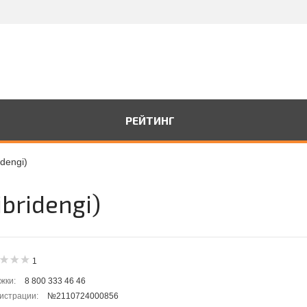
РЕЙТИНГ
idengi)
bridengi)
1
жки:
8 800 333 46 46
гистрации:
№2110724000856