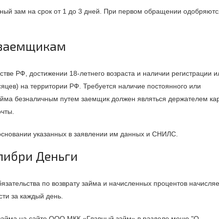
ный зам на срок от 1 до 3 дней. При первом обращении одобряютс
к заемщикам
стве РФ, достижении 18-летнего возраста и наличии регистрации и
яцев) на территории РФ. Требуется наличие постоянного или
займа безналичным путем заемщик должен являться держателем ка
очты.
основании указанных в заявлении им данных и СНИЛС.
либри Деньги
бязательства по возврату займа и начисленных процентов начисля
ти за каждый день.
займа на сайте ООО МКК «Главный займ» в разделе меню "О