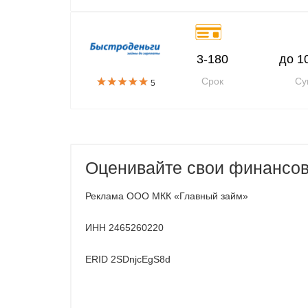
3-180
до 1
Срок
Су
5
Оценивайте свои финансов
Реклама ООО МКК «Главный займ»
ИНН 2465260220
ERID 2SDnjcEgS8d